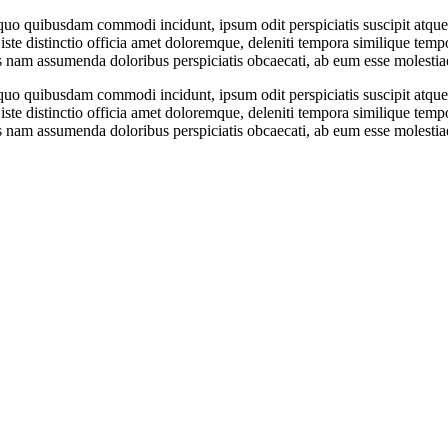
o quibusdam commodi incidunt, ipsum odit perspiciatis suscipit atque il
is iste distinctio officia amet doloremque, deleniti tempora similique t
s nam assumenda doloribus perspiciatis obcaecati, ab eum esse molesti
o quibusdam commodi incidunt, ipsum odit perspiciatis suscipit atque il
is iste distinctio officia amet doloremque, deleniti tempora similique t
s nam assumenda doloribus perspiciatis obcaecati, ab eum esse molesti